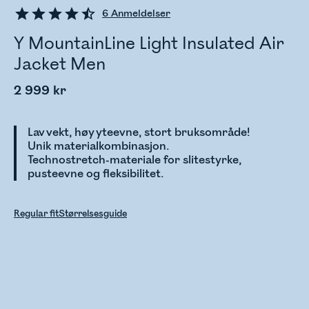
6
Anmeldelser
Y MountainLine Light Insulated Air
Jacket Men
2 999 kr
Lav vekt, høy yteevne, stort bruksområde!
Unik materialkombinasjon.
Technostretch-materiale for slitestyrke,
pusteevne og fleksibilitet.
Regular fit
Størrelsesguide
Sjekker lagerstatus