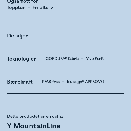
Også flott for
Topptur
Friluftsliv
Detaljer
Teknologier
CORDURA® fabric
Vivo Performance: Eco I
Bærekraft
PFAS-free
bluesign® APPROVED Material
Dette produktet er en del av
Y MountainLine