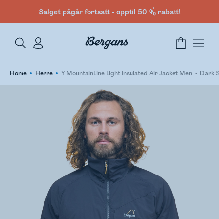
Salget pågår fortsatt - opptil 50 % rabatt!
Home
Herre
Y MountainLine Light Insulated Air Jacket Men
Dark 