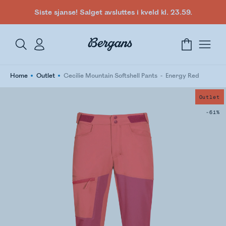
Siste sjanse! Salget avsluttes i kveld kl. 23.59.
Home
Outlet
Cecilie Mountain Softshell Pants
Energy Red
Outlet
-61%