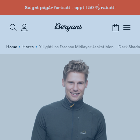
Salget pågår fortsatt - opptil 50 % rabatt!
Home
Herre
Y LightLine Essence Midlayer Jacket Men
Dark Shad