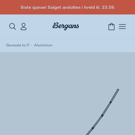
Siste sjanse! Salget avsluttes i kveld kl. 23.59.
Gunwale to 17
Aluminium