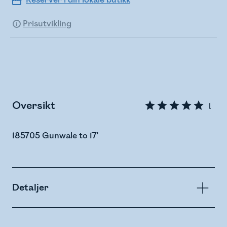
Reserver i din lokale butikk
Prisutvikling
Oversikt
1
185705 Gunwale to 17'
Detaljer