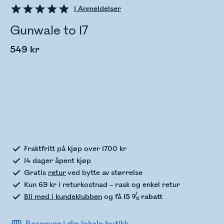
1
Anmeldelser
Gunwale to 17
549 kr
Sjekker lagerstatus
Fraktfritt på kjøp over 1700 kr
14 dager åpent kjøp
Gratis
retur
ved bytte av størrelse
Kun 69 kr i returkostnad – rask og enkel retur
Bli med i kundeklubben
og få
15 % rabatt