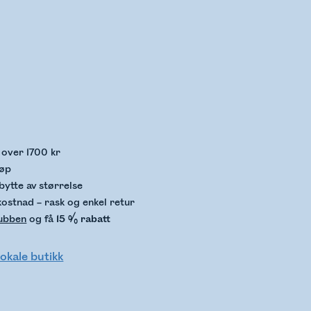
kker lagerstatus
p over 1700 kr
jøp
bytte av størrelse
kostnad – rask og enkel retur
lubben
og få
15 % rabatt
lokale butikk