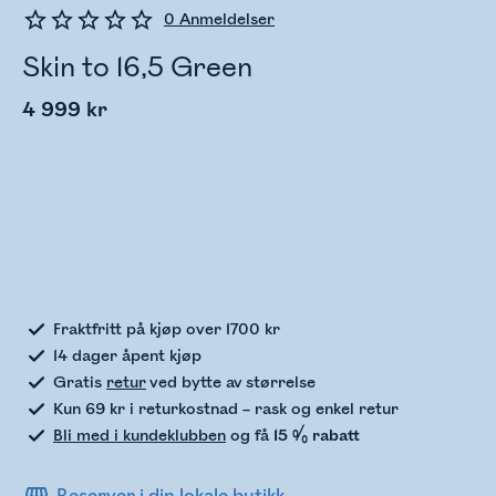
0
Anmeldelser
Skin to 16,5 Green
4 999 kr
Sjekker lagerstatus
Fraktfritt på kjøp over 1700 kr
14 dager åpent kjøp
Gratis
retur
ved bytte av størrelse
Kun 69 kr i returkostnad – rask og enkel retur
Bli med i kundeklubben
og få
15 % rabatt