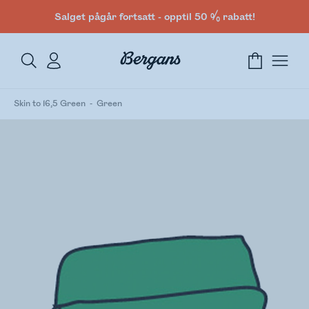
Salget pågår fortsatt - opptil 50 % rabatt!
Skin to 16,5 Green
Green