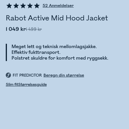
52
Anmeldelser
Rabot Active Mid Hood Jacket
1 049 kr
1 499 kr
Meget lett og teknisk mellomlagsjakke.
Effektiv fukttransport.
Polstret skuldre for komfort med ryggsekk.
FIT PREDICTOR
Beregn din størrelse
Slim fit
Størrelsesguide
Sjekker lagerstatus