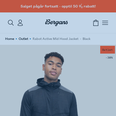
Salget pågår fortsatt - opptil 50 % rabatt!
Home
Outlet
Rabot Active Mid Hood Jacket
Black
Outlet
-30%