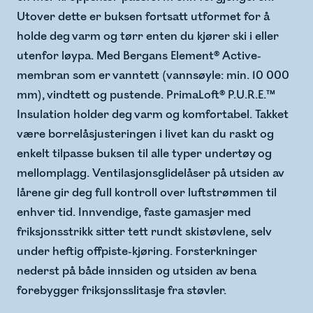
Utover dette er buksen fortsatt utformet for å
holde deg varm og tørr enten du kjører ski i eller
utenfor løypa. Med Bergans Element® Active-
membran som er vanntett (vannsøyle: min. 10 000
mm), vindtett og pustende. PrimaLoft® P.U.R.E.™
Insulation holder deg varm og komfortabel. Takket
være borrelåsjusteringen i livet kan du raskt og
enkelt tilpasse buksen til alle typer undertøy og
mellomplagg. Ventilasjonsglidelåser på utsiden av
lårene gir deg full kontroll over luftstrømmen til
enhver tid. Innvendige, faste gamasjer med
friksjonsstrikk sitter tett rundt skistøvlene, selv
under heftig offpiste-kjøring. Forsterkninger
nederst på både innsiden og utsiden av bena
forebygger friksjonsslitasje fra støvler.