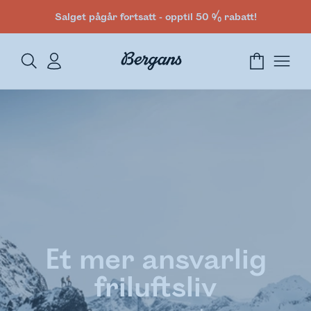
Salget pågår fortsatt - opptil 50 % rabatt!
Et mer ansvarlig
friluftsliv