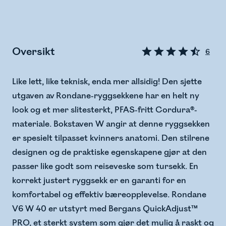
Oversikt
6
Like lett, like teknisk, enda mer allsidig! Den sjette
utgaven av Rondane-ryggsekkene har en helt ny
look og et mer slitesterkt, PFAS-fritt Cordura®-
materiale. Bokstaven W angir at denne ryggsekken
er spesielt tilpasset kvinners anatomi. Den stilrene
designen og de praktiske egenskapene gjør at den
passer like godt som reiseveske som tursekk. En
korrekt justert ryggsekk er en garanti for en
komfortabel og effektiv bæreopplevelse. Rondane
V6 W 40 er utstyrt med Bergans QuickAdjust™
PRO, et sterkt system som gjør det mulig å raskt og