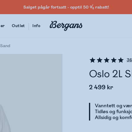
Salget pågår fortsatt - opptil 50 % rabatt!
ter
Outlet
Info
 Sand
3
Oslo 2L 
2 499 kr
Vanntett og væ
Tidløs og funksj
Allsidig og kom