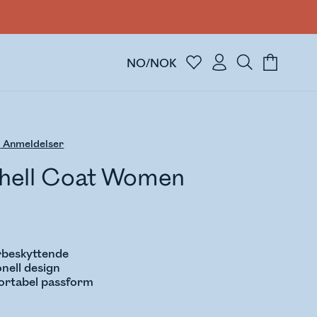
NO/NOK
6
Anmeldelser
Shell Coat Women
rbeskyttende
onell design
fortabel passform