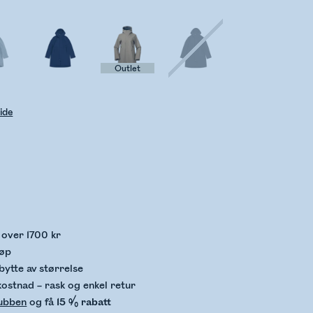
Outlet
ide
kker lagerstatus
p over 1700 kr
jøp
bytte av størrelse
kostnad – rask og enkel retur
lubben
og få
15 % rabatt