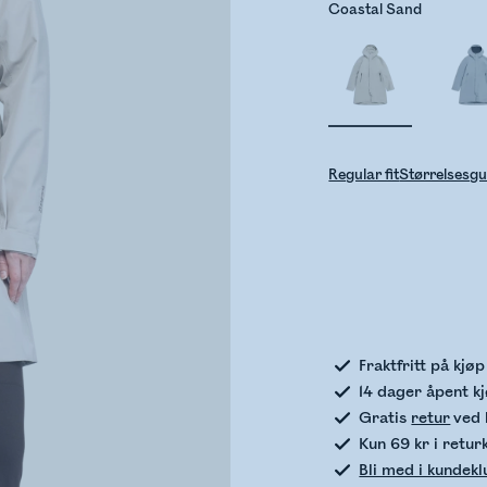
Coastal Sand
Regular fit
Størrelsesgu
Sje
Fraktfritt på kjø
14 dager åpent k
Gratis
retur
ved 
Kun 69 kr i retur
Bli med i kundek