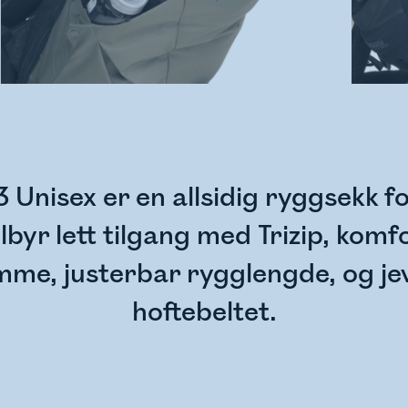
nisex er en allsidig ryggsekk for f
byr lett tilgang med Trizip, komf
e, justerbar rygglengde, og jev
hoftebeltet.