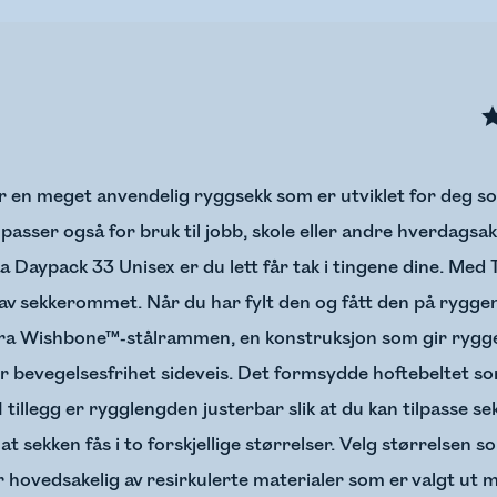
 en meget anvendelig ryggsekk som er utviklet for deg som
 passer også for bruk til jobb, skole eller andre hverdagsak
a Daypack 33 Unisex er du lett får tak i tingene dine. Med 
er av sekkerommet. Når du har fylt den og fått den på ryggen
fra Wishbone™-stålrammen, en konstruksjon som gir ryggen
ir bevegelsesfrihet sideveis. Det formsydde hoftebeltet
 I tillegg er rygglengden justerbar slik at du kan tilpasse se
sekken fås i to forskjellige størrelser. Velg størrelsen 
 hovedsakelig av resirkulerte materialer som er valgt ut 