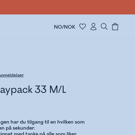
NO/NOK
nmeldelser
aypack 33 M/L
gen har du tilgang til en hvilken som
ken på sekunder.
esignet med tanke på alle som liker