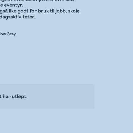
le eventyr.
så like godt for bruk til jobb, skole
dagsaktiviteter.
dow Grey
 har utløpt.