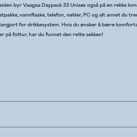
 siden byr Vaagaa Daypack 33 Unisex også på en rekke lommer
tpakke, vannflaske, telefon, nøkler, PC og alt annet du t
largjort for drikkesystem. Hvis du ønsker å bære komforta
r på fottur, har du funnet den rette sekken!