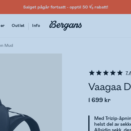
Salget pågår fortsatt - opptil 50 % rabatt!
ter
Outlet
Info
en Mud
7
A
Vaagaa D
1 699 kr
Med Trizip-åpnin
helst del av sek
Allsidig sekk, d