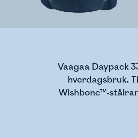
Vaagaa Daypack 33 U
hverdagsbruk. Til
Wishbone™-stålramm