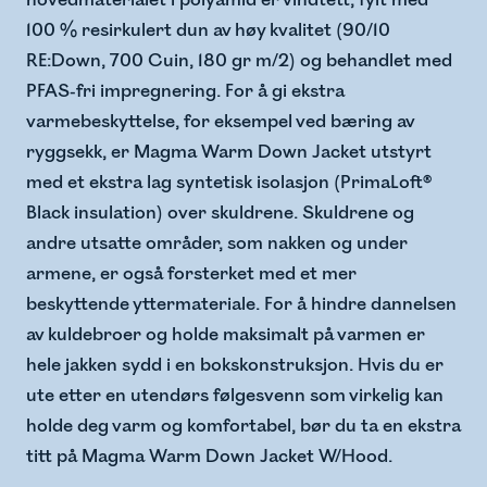
hovedmaterialet i polyamid er vindtett, fylt med
100 % resirkulert dun av høy kvalitet (90/10
RE:Down, 700 Cuin, 180 gr m/2) og behandlet med
PFAS-fri impregnering. For å gi ekstra
varmebeskyttelse, for eksempel ved bæring av
ryggsekk, er Magma Warm Down Jacket utstyrt
med et ekstra lag syntetisk isolasjon (PrimaLoft®
Black insulation) over skuldrene. Skuldrene og
andre utsatte områder, som nakken og under
armene, er også forsterket med et mer
beskyttende yttermateriale. For å hindre dannelsen
av kuldebroer og holde maksimalt på varmen er
hele jakken sydd i en bokskonstruksjon. Hvis du er
ute etter en utendørs følgesvenn som virkelig kan
holde deg varm og komfortabel, bør du ta en ekstra
titt på Magma Warm Down Jacket W/Hood.