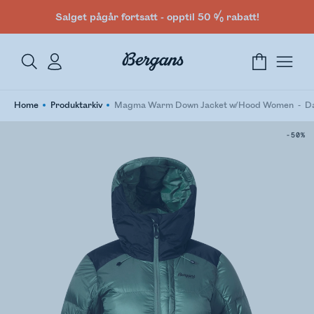
Salget pågår fortsatt - opptil 50 % rabatt!
Home
Produktarkiv
Magma Warm Down Jacket w/Hood Women
D
-50%