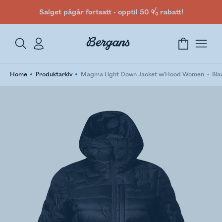
Salget pågår fortsatt - opptil 50 % rabatt!
Home
Produktarkiv
Magma Light Down Jacket w/Hood Women
Bla