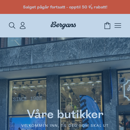
Salget pågår fortsatt - opptil 50 % rabatt!
Våre butikker
VELKOMMEN INN, TIL DEG SOM SKAL UT