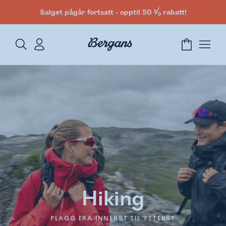
Salget pågår fortsatt - opptil 50 % rabatt!
Hiking
PLAGG FRA INNERST TIL YTTERST