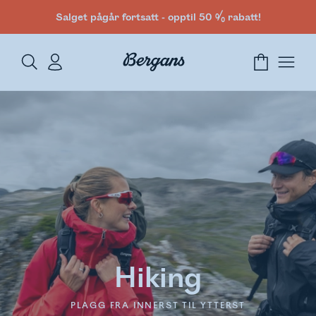
Salget pågår fortsatt - opptil 50 % rabatt!
Hiking
PLAGG FRA INNERST TIL YTTERST